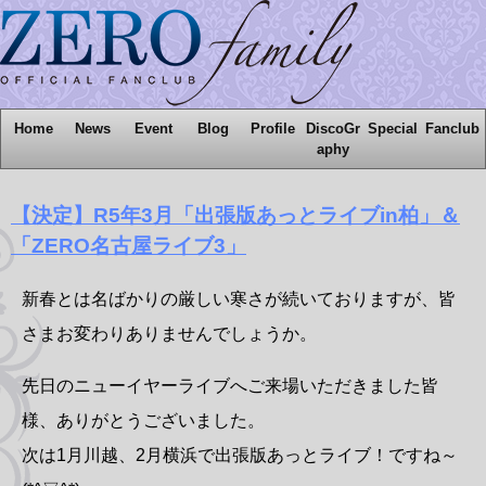
Home
News
Event
Blog
Profile
DiscoGr
Special
Fanclub
aphy
【決定】R5年3月「出張版あっとライブin柏」＆
「ZERO名古屋ライブ3」
新春とは名ばかりの厳しい寒さが続いておりますが、皆
さまお変わりありませんでしょうか。
先日のニューイヤーライブへご来場いただきました皆
様、ありがとうございました。
次は1月川越、2月横浜で出張版あっとライブ！ですね～