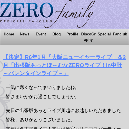
Home
News
Event
Blog
Profile
DiscoGr
Special
Fanclub
aphy
【決定】R6年1月「大阪ニューイヤーライブ」＆2
月「出張版あっとほ～むなZEROライブ！in中野
～バレンタインライブ～」
一気に寒くなってまいりましたね。
皆さまいかがお過ごしでしょうか。
先日の出張版あっとライブ川越にお越しいただきました
皆様、ありがとうございました。
来週は名古屋ライブ！来月は原宿クリスマスパーティー