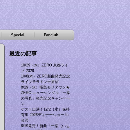
Special
Fanclub
最近の記事
10/29（木）ZERO 京都ライ
ブ 2026
10/8(木）ZERO新曲発売記念
ライブ＠ラドンナ原宿
8/19（水）昭島モリタウン★
ZERO ニューシングル「一葉
の写真」発売記念キャンペー
ン
ゲスト出演！12/2（水）保科
有里 2026ディナーショー In
金沢
8/19発売！新曲「一葉（いち