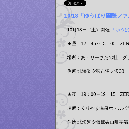
10/18「ゆうばり国際
10月18日（土）開催
「ゆう
★昼 12：45～13：00 Z
場所：あ・りーさだの杜 グ
住所 北海道夕張市沼ノ沢38
★夜 19：00～19：15 Z
場所：くりやま温泉ホテルパ
住所 北海道夕張郡栗山町字湯