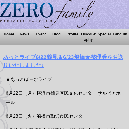
Home
News
Event
Blog
Profile
DiscoGr
Special
Fanclub
aphy
あっとライブ6/22鶴見＆6/23船橋★整理券をお送
りいたしました♪
★あっとほ～むライブ
6月22日（月）横浜市鶴見区民文化センター サルビアホ
ール
6月23日（火）船橋市勤労市民センター