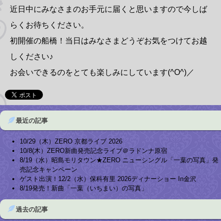
近日中にみなさまのお手元に届くと思いますので今しば
らくお待ちください。
初開催の船橋！当日はみなさまどうぞお気をつけてお越
しください♪
お会いできるのをとても楽しみにしています(^O^)／
最近の記事
10/29（木）ZERO 京都ライブ 2026
10/8(木）ZERO新曲発売記念ライブ＠ラドンナ原宿
8/19（水）昭島モリタウン★ZERO ニューシングル「一葉の写真」発
売記念キャンペーン
ゲスト出演！12/2（水）保科有里 2026ディナーショー In金沢
8/19発売！新曲「一葉（いちまい）の写真」
過去の記事