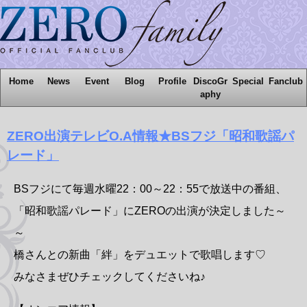
Home
News
Event
Blog
Profile
DiscoGr
Special
Fanclub
aphy
ZERO出演テレビO.A情報★BSフジ「昭和歌謡パ
レード」
BSフジにて毎週水曜22：00～22：55で放送中の番組、
「昭和歌謡パレード」にZEROの出演が決定しました～
～
橋さんとの新曲「絆」をデュエットで歌唱します♡
みなさまぜひチェックしてくださいね♪