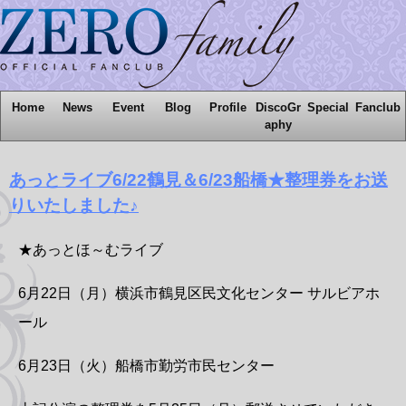
Home
News
Event
Blog
Profile
DiscoGr
Special
Fanclub
aphy
あっとライブ6/22鶴見＆6/23船橋★整理券をお送
りいたしました♪
★あっとほ～むライブ
6月22日（月）横浜市鶴見区民文化センター サルビアホ
ール
6月23日（火）船橋市勤労市民センター