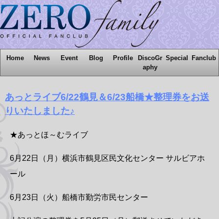
Home
News
Event
Blog
Profile
DiscoGr
Special
Fanclub
aphy
あっとライブ6/22鶴見＆6/23船橋★整理券をお送
りいたしました♪
★あっとほ～むライブ
6月22日（月）横浜市鶴見区民文化センター サルビアホ
ール
6月23日（火）船橋市勤労市民センター