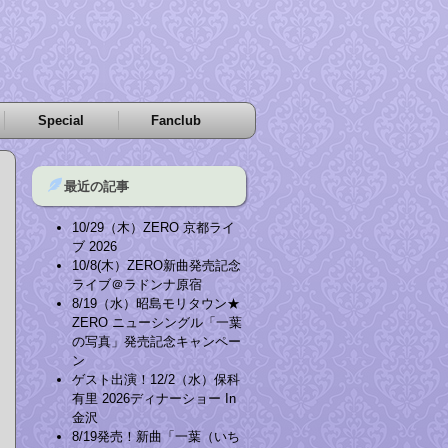
Special
Fanclub
最近の記事
10/29（木）ZERO 京都ライ
ブ 2026
10/8(木）ZERO新曲発売記念
ライブ＠ラドンナ原宿
8/19（水）昭島モリタウン★
ZERO ニューシングル「一葉
の写真」発売記念キャンペー
ン
ゲスト出演！12/2（水）保科
有里 2026ディナーショー In
金沢
8/19発売！新曲「一葉（いち