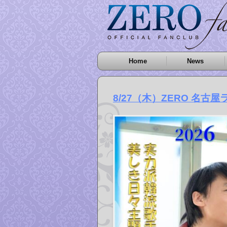
Home
News
8/27（木）ZERO 名