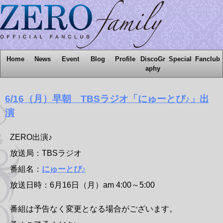
Home
News
Event
Blog
Profile
DiscoGr
Special
Fanclub
aphy
6/16（月）早朝 TBSラジオ「にゅーとぴ♪」出
演
ZERO出演♪
放送局：TBSラジオ
番組名：
にゅーとぴ♪
放送日時：6月16日（月）am 4:00～5:00
番組は予告なく変更となる場合がございます。