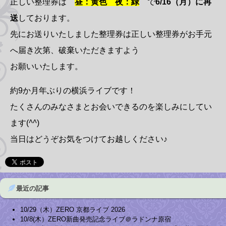
正しい整理券は
昼：黄色
夜：緑
で
6/16（月）に再
送
しております。
先にお送りいたしました整理券は正しい整理券がお手元
へ届き次第、破棄いただきますよう
お願いいたします。
約9か月年ぶりの横浜ライブです！
たくさんのみなさまとお会いできるのを楽しみにしてい
ます(
^^
)
当日はどうぞお気をつけてお越しください♪
最近の記事
10/29（木）ZERO 京都ライブ 2026
10/8(木）ZERO新曲発売記念ライブ＠ラドンナ原宿