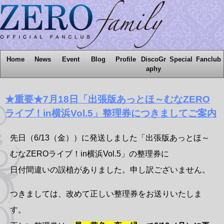
Home
News
Event
Blog
Profile
DiscoGr
Special
Fanclub
aphy
★重要★7月18日「出張版あっとほ～むなZERO
ライブ！in横浜Vol.5」整理券につきましてご案内
先日（6/13（金））に発送しました「出張版あっとほ～
むなZEROライブ！in横浜Vol.5」の整理券に
日付間違いの誤植がありました。申し訳ございません。
つきましては、改めて正しい整理券をお送りいたしま
す。