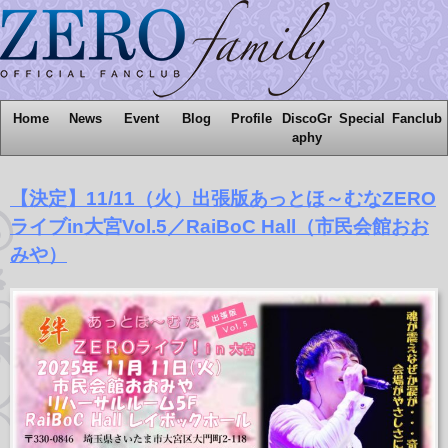
Home
News
Event
Blog
Profile
DiscoGr
Special
Fanclub
aphy
【決定】11/11（火）出張版あっとほ～むなZERO
ライブin大宮Vol.5／RaiBoC Hall（市民会館おお
みや）