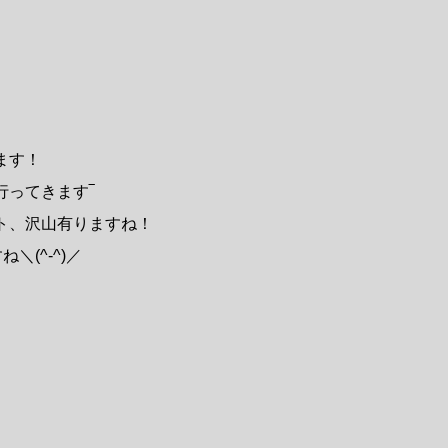
ます！
行ってきます‾
ト、沢山有りますね！
＼(^-^)／