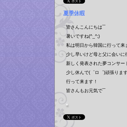
夏季休暇
皆さんこんにちは‾‾
暑いですね(^_^;)
私は明日から韓国に行って来
少し早いけど母と父に会いに
新しく発表された夢コンサー
少し休んで(゜ロ゜)頑張りますね
行って来ます！
皆さんもお元気で‾‾