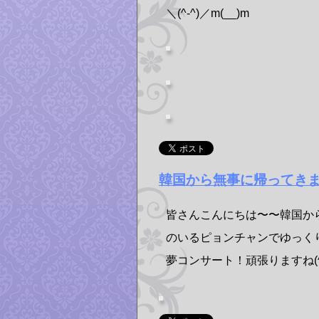
＼(^-^)／m(__)m
韓国から無事に帰ってき
皆さんこんにちは〜〜韓国か
のいるピョンチャンでゆっくり
夢コンサート！頑張りますね(^q