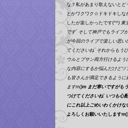
な？私があまり歌えないとど
とかワクワク☆ドキドキしな
したが楽しかったです(^
^)
です‾ そして神戸でもライブ
が今回のライブで楽しい思い
てくださいね‾ それからもう
ウルとプサン両方行けるよう
な内容にするか悩んだけどツ
も皆さんが満足できるように
ますm(
)m まだ寒いですが
つけてくださいね‾ いつも
にこれ以上ごめいわくかけない
よろしくお願いいたしますm(