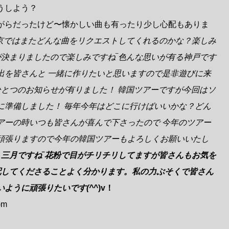
うしよう？
がらだったけど〜懐かしい曲も有ったり少し心配もありま
 東京ではまたどんな曲をリクエストしてくれるのかな？楽しみ
が決まりましたので楽しみですね‾色んな思いが有る神戸です
出を皆さんと 一緒に作りたいと思いますので是非遊びに来
ひとつのお知らせが有りました！ 韓国ツアーですが今回はソ
に準備しました！ 毎年今年はどこに行けばいいかな？どん
アーの時いつも皆さんが喜んで下さったので 今年のツアー
頑張りますので今年の韓国ツアーもよろしくお願いいたし
もう三月ですね‾花粉で目がチリチリしてますが皆さんもお気を
心配してくださることよく分かります。私の力ぶそくで皆さん
ように頑張りたいです(^
^)v！
)m