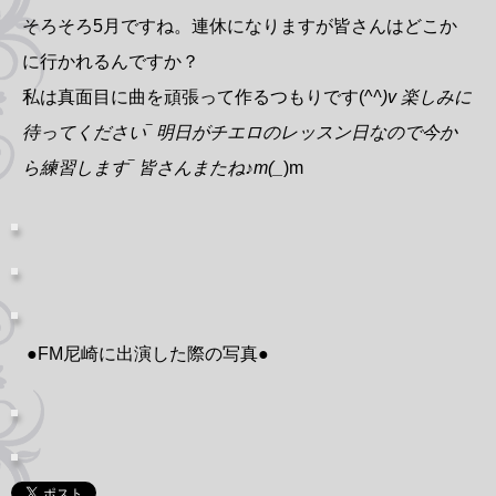
そろそろ5月ですね。連休になりますが皆さんはどこか
に行かれるんですか？
私は真面目に曲を頑張って作るつもりです(^
^)v 楽しみに
待ってください‾ 明日がチエロのレッスン日なので今か
ら練習します‾ 皆さんまたね♪m(_
)m
●FM尼崎に出演した際の写真●