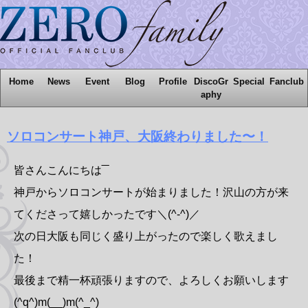
Home
News
Event
Blog
Profile
DiscoGr
Special
Fanclub
aphy
ソロコンサート神戸、大阪終わりました〜！
皆さんこんにちは‾‾
神戸からソロコンサートが始まりました！沢山の方が来
てくださって嬉しかったです＼(^-^)／
次の日大阪も同じく盛り上がったので楽しく歌えまし
た！
最後まで精一杯頑張りますので、よろしくお願いします
(^q^)m(__)m(^_^)