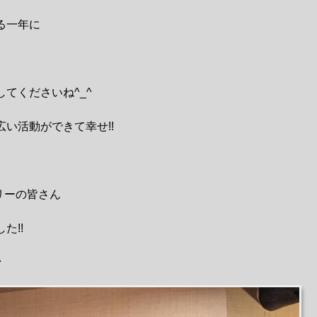
る一年に
てくださいね^_^
い活動ができて幸せ!!
ミリーの皆さん
た!!
^