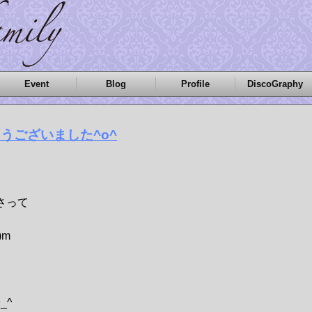
Event
Blog
Profile
DiscoGraphy
とうございました^o^
さって
)m
!
_^