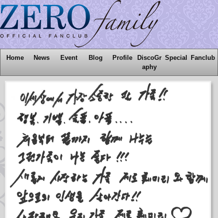
Home
News
Event
Blog
Profile
DiscoGr
Special
Fanclub
aphy