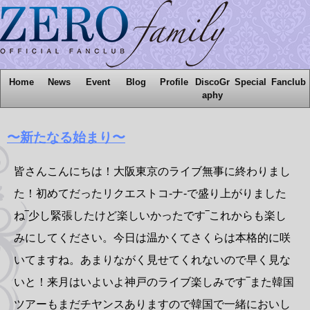
Home
News
Event
Blog
Profile
DiscoGr
Special
Fanclub
aphy
〜新たなる始まり〜
皆さんこんにちは！大阪東京のライブ無事に終わりまし
た！初めてだったリクエストコ-ナ-で盛り上がりました
ね‾少し緊張したけど楽しいかったです‾これからも楽し
みにしてください。今日は温かくてさくらは本格的に咲
いてますね。あまりながく見せてくれないので早く見な
いと！来月はいよいよ神戸のライブ楽しみです‾また韓国
ツアーもまだチヤンスありますので韓国で一緒においし