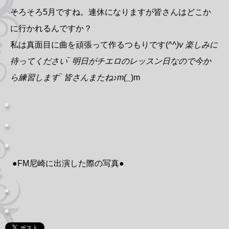
そろそろ5月ですね。連休になりますが皆さんはどこか
に行かれるんですか？
私は真面目に曲を頑張って作るつもりです(^
^)v 楽しみに
待ってください‾ 明日がチエロのレッスン日なので今か
ら練習します‾ 皆さんまたね♪m(_
)m
●FM尼崎に出演した際の写真●