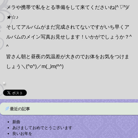
メラや携帯で私をとる準備をして来てくださいね(
^▽^)/
★
☆♪
そしてアルバムがまだ完成されてないですがいち早くア
ルバムのメイン写真お見せします！いかがでしょうか？^
^
皆さん朝と昼夜の気温差が大きのでお体をお気をつけま
しょう＼(^o^)／m(
_)m(^
^)
最近の記事
新曲
あけましておめでとうございます
良いお年を