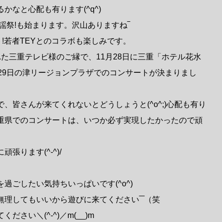
かなと心配も有ります(^q^)
歌謡祭!も始まります。沢山ありますね‾
ト!若者TEYとのコラボも楽しみです。
た三重テレビ様のご縁で、11月28日に三重「ホテル花水
29日の津リージョンプラザでのコンサートが決まりまし
、皆さんが来てくれないとどうしょうと(^o^;)心配も有り
重県でのコンサートは、いつか必ず実現したかったので頑
張ります(^-^)/
過ごしたい気持ちいっぱいです(^o^)
無理してもいいから遊びに来てください‾‾（笑
さい＼(^-^)／m(__)m