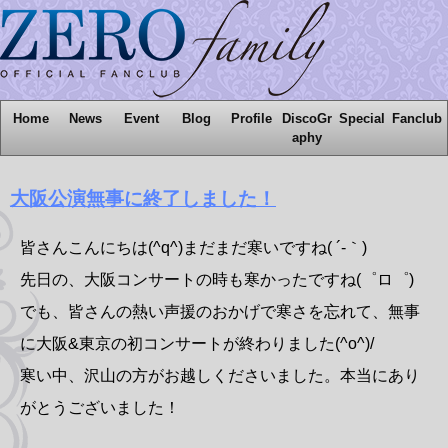
Home
News
Event
Blog
Profile
DiscoGr
Special
Fanclub
aphy
大阪公演無事に終了しました！
皆さんこんにちは(^q^)まだまだ寒いですね( ´-｀)
先日の、大阪コンサートの時も寒かったですね(゜ロ゜)
でも、皆さんの熱い声援のおかげで寒さを忘れて、無事
に大阪&東京の初コンサートが終わりました(^o^)/
寒い中、沢山の方がお越しくださいました。本当にあり
がとうございました！